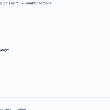
ap jenis memiliki karakter berbeda.
jangkau.
an sangat penting.